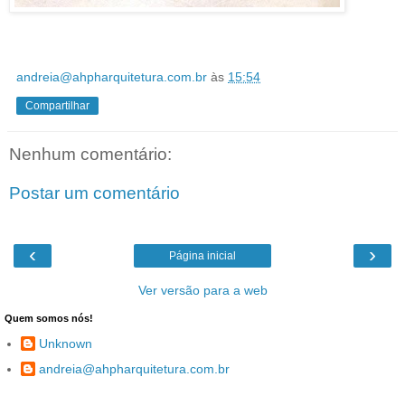
andreia@ahpharquitetura.com.br
às
15:54
Compartilhar
Nenhum comentário:
Postar um comentário
‹
›
Página inicial
Ver versão para a web
Quem somos nós!
Unknown
andreia@ahpharquitetura.com.br