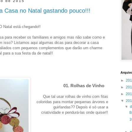
ro de 2015
a Casa no Natal gastando pouco!!!
O Natal está chegando!!
sa para receber os familiares e amigos mas não sabe como e
om isso?
Listamos aqui algumas dicas para decorar a casa
m aliados com pequenos complementos que darão um charme
l para a sua festa da de natal!!
Arquiv
►
20
01. Rolhas de Vinho
►
20
►
20
Que tal usar rolhas de vinho com fitas
▼
20
coloridas para montar pequenas árvores e
▼
guirlandas?? Depois é só usar a
criatividade e pendurá-las onde quiser!!
B
1