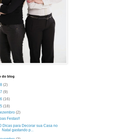
o do blog
18
(2)
17
(9)
16
(16)
15
(18)
dezembro
(2)
oas Festas!!
0 Dicas para Decorar sua Casa no
Natal gastando p...