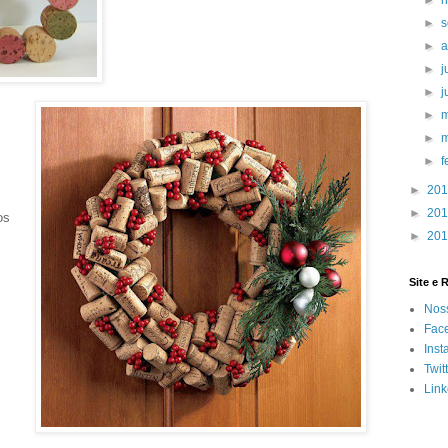
►
►
►
►
j
►
►
►
►
f
►
20
►
20
os
►
20
Site e 
Noss
Fac
Inst
Twit
Link