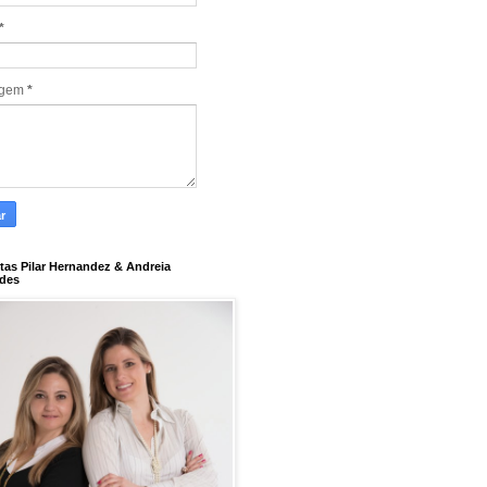
*
agem
*
tas Pilar Hernandez & Andreia
des