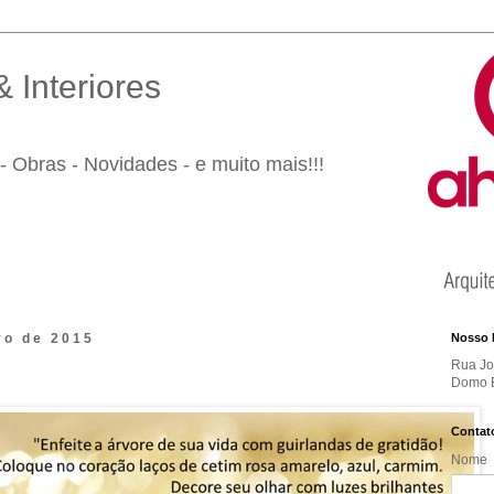
 Interiores
- Obras - Novidades - e muito mais!!!
ro de 2015
Nosso 
Rua Jos
Domo B
Contat
Nome