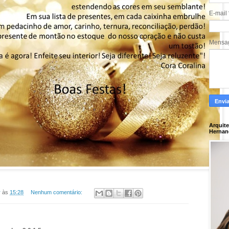
E-mail
Mens
Arquite
Hernan
r
às
15:28
Nenhum comentário: