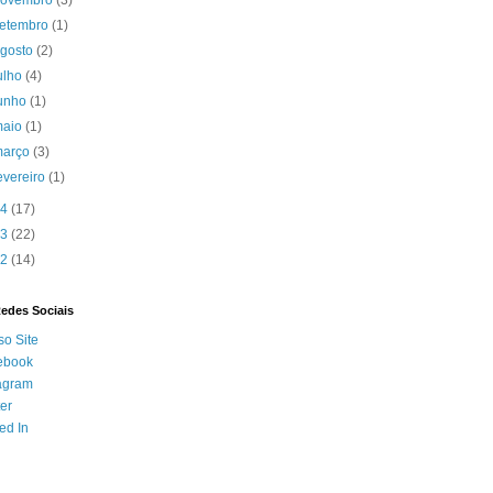
novembro
(3)
setembro
(1)
agosto
(2)
ulho
(4)
junho
(1)
maio
(1)
março
(3)
evereiro
(1)
14
(17)
13
(22)
12
(14)
Redes Sociais
o Site
ebook
agram
ter
ed In