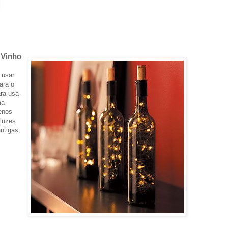
 Vinho
 usar
ara o
ra usá-
ma
enos
 luzes
ntigas,