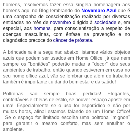
homens, resolvemos fazer essa singela homenagem aos
homens aqui no Blog lembrando do
Novembro Azul
que
é
uma campanha de conscientização realizada por diversas
entidades no mês de
novembro
dirigida à
sociedade
e, em
especial, aos
homens
, para conscientização a respeito de
doenças masculinas, com ênfase na prevenção e no
diagnóstico precoce do
câncer de próstata
.
A brincadeira é a seguinte: abaixo listamos vários objetos
azuis que podem ser usados em Home Office, já que nem
sempre os "bonitões" poderão mudar a "decor" dos seus
ambientes de trabalho, então quando estiverem em casa no
seu home office azul, vão se lembrar que além do trabalho
também é importante cuidar do bem estar e da saúde!
Poltronas são sempre boas pedidas! Elegantes,
confortáveis e cheias de estilo, se houver espaço aposte em
uma!! Especialmente se o uso for esporádico e não por
muitas horas, afinal estamos falando de um Home Office!
Se o espaço for limitado escolha uma poltrona "mignon"
para garantir o mesmo conforto, mas sem entulhar o
ambiente.