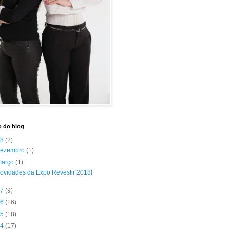
o do blog
18
(2)
dezembro
(1)
março
(1)
ovidades da Expo Revestir 2018!
17
(9)
16
(16)
15
(18)
14
(17)