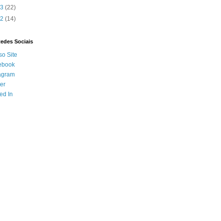
13
(22)
12
(14)
Redes Sociais
o Site
ebook
agram
ter
ed In