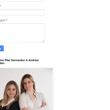
*
agem
*
tas Pilar Hernandez & Andreia
des