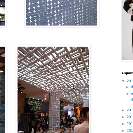
Arquiv
▼
20
►
▼
N
►
20
►
20
►
20
►
20