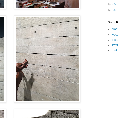
►
20
►
20
Site e 
Noss
Fac
Inst
Twit
Link