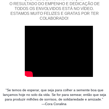
O RESULTADO DO EMPENHO E DEDICAÇÃO DE
TODOS OS ENVOLVIDOS ESTÁ NO VÍDEO.
ESTAMOS MUITO FELIZES E GRATAS POR TER
COLABORADO!
“Se temos de esperar, que seja para colher a semente boa que
lançamos hoje no solo da vida. Se for para semear, então que seja
para produzir milhões de sorrisos, de solidariedade e amizade.”
―Cora Coralina