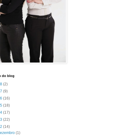
o do blog
18
(2)
17
(9)
16
(16)
15
(18)
14
(17)
13
(22)
12
(14)
dezembro
(1)