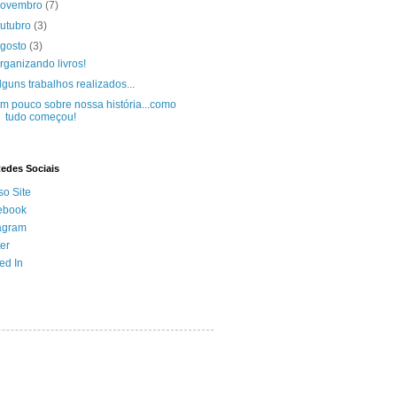
novembro
(7)
utubro
(3)
agosto
(3)
rganizando livros!
lguns trabalhos realizados...
m pouco sobre nossa história...como
tudo começou!
Redes Sociais
o Site
ebook
agram
ter
ed In