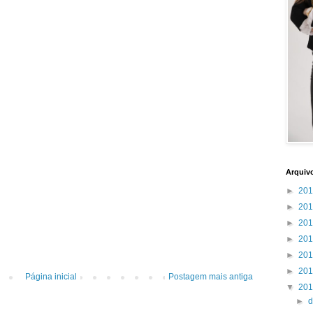
Arquiv
►
20
►
20
►
20
►
20
►
20
►
20
Página inicial
Postagem mais antiga
▼
20
►