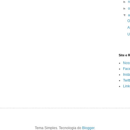
►
►
o
▼
O
A
U
Site e 
Noss
Fac
Inst
Twit
Link
Tema Simples. Tecnologia do
Blogger
.