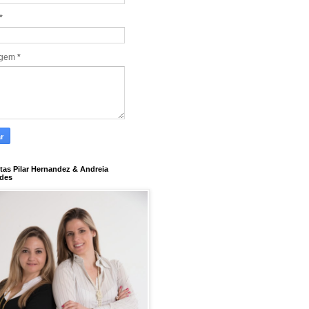
*
agem
*
tas Pilar Hernandez & Andreia
des