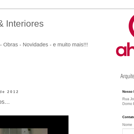
 Interiores
- Obras - Novidades - e muito mais!!!
 de 2012
Nosso 
Rua Jos
s...
Domo B
Contat
Nome